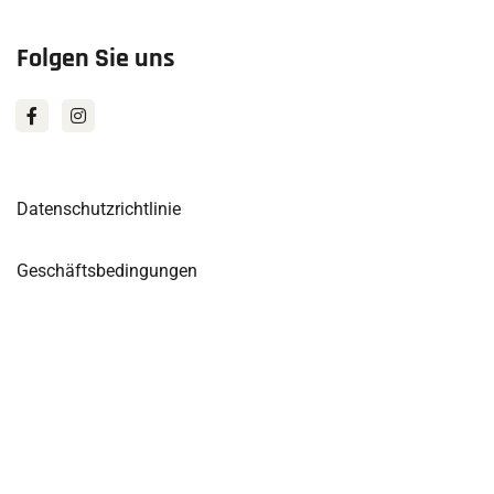
Folgen Sie uns
Datenschutzrichtlinie
Geschäftsbedingungen
Preisliste für Privatnutzer
© Isola Net 2025
Startseite
Unsere Dienste
FAQ
Kontakt