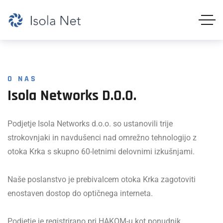
O NAS
Isola
Networks
D.o.o.
Podjetje Isola Networks d.o.o. so ustanovili trije
strokovnjaki in navdušenci nad omrežno tehnologijo z
otoka Krka s skupno 60-letnimi delovnimi izkušnjami.
Naše poslanstvo je prebivalcem otoka Krka zagotoviti
enostaven dostop do optičnega interneta.
Podjetje je registrirano pri HAKOM-u kot ponudnik