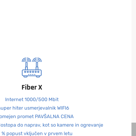
Fiber X
Internet 1000/500 Mbit
super hiter usmerjevalnik WIFI6
eomejen promet PAVŠALNA CENA
dostopa do naprav, kot so kamere in ogrevanje
5 % popust vključen v prvem letu