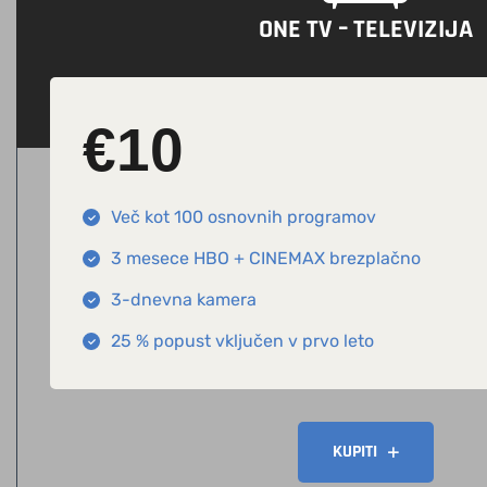
ONE TV – TELEVIZIJA
€
10
Več kot 100 osnovnih programov
3 mesece HBO + CINEMAX brezplačno
3-dnevna kamera
25 % popust vključen v prvo leto
KUPITI