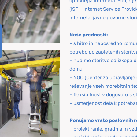
optičnega interneta. Podjetje
(ISP – Internet Service Provid
interneta, javne govorne storit
Naše prednosti:
– s hitro in neposredno komu
potrebo po zapletenih storitv
– nudimo storitve od izkopa 
domu
– NOC (Center za upravljanje 
reševanje vseh morebitnih t
– fleksibilnost v dogovoru s 
– usmerjenost dela k potreba
Ponujamo vrsto poslovnih re
– projektiranje, gradnja in vz