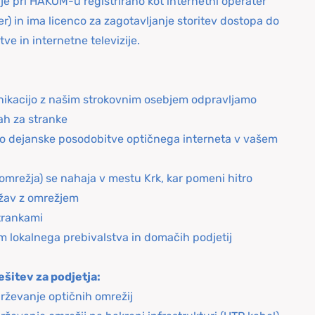
 je pri HAKOM-u registrirano kot internetni operater
er) in ima licenco za zagotavljanje storitev dostopa do
ve in internetne televizije.
nikacijo z našim strokovnim osebjem odpravljamo
ah za stranke
do dejanske posodobitve optičnega interneta v vašem
omrežja) se nahaja v mestu Krk, kar pomeni hitro
ežav z omrežjem
strankami
m lokalnega prebivalstva in domačih podjetij
šitev za podjetja:
drževanje optičnih omrežij