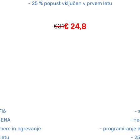
- 25 % popust vključen v prvem letu
€
24,8
€31
FI6
- 
CENA
- n
mere in ogrevanje
- programiranje 
letu
- 2