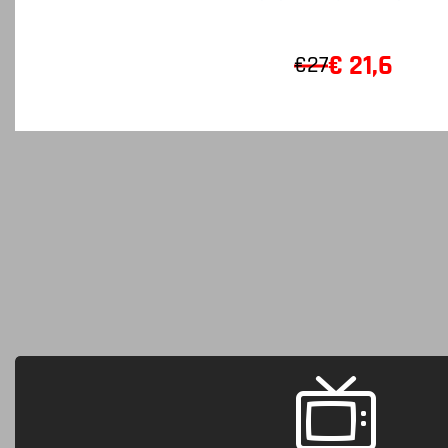
€
21,6
€27