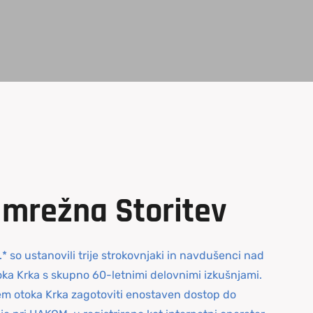
Omrežna
Storitev
.* so ustanovili trije strokovnjaki in navdušenci nad
oka Krka s skupno 60-letnimi delovnimi izkušnjami.
em otoka Krka zagotoviti enostaven dostop do