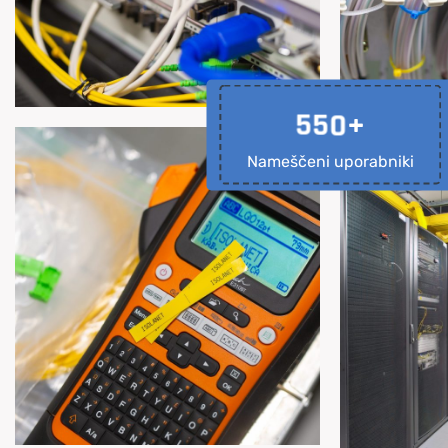
5
5
0
+
Nameščeni uporabniki