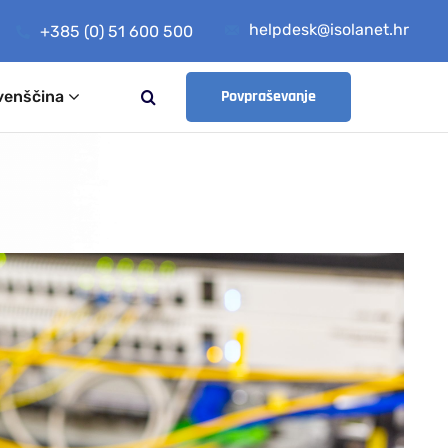
helpdesk@isolanet.hr
+385 (0) 51 600 500
Povpraševanje
venščina