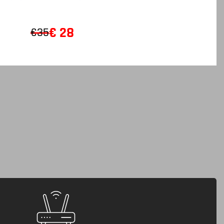
€
28
€35